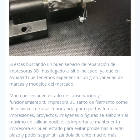
Si estás buscando un buen servicio de reparación de
impresoras 3D, has llegado al sitio indicado, ya que en
Ayuda3d que tenemos experiencia con gran variedad de
marcas y modelos del mercado.
Mantener en buen estado de conservación y
funcionamiento tu impresora 3D tanto de filamento como
de resina es de vital importancia para que tus futuras
impresiones, proyectos, imágenes o figuras se elaboren al
máximo de calidad posible. es importante mantener tu
impresora en buen estado para evitar problemas a largo
plazo y poder seguir utilizándola durante mucho más